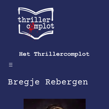
Ga
naar
de
inhoud
Bregje Rebergen